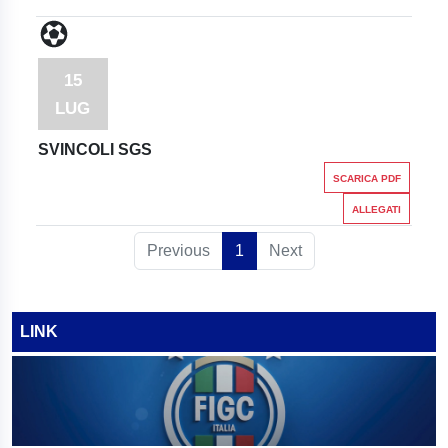
15
LUG
SVINCOLI SGS
SCARICA PDF
ALLEGATI
Previous
1
Next
LINK